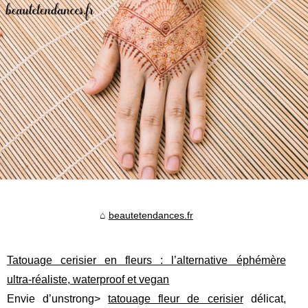
beautetendances.fr
Tatouage cerisier en fleurs : l’alternative éphémère
ultra‑réaliste, waterproof et vegan
Envie d’unstrong>
tatouage fleur de cerisier
délicat,